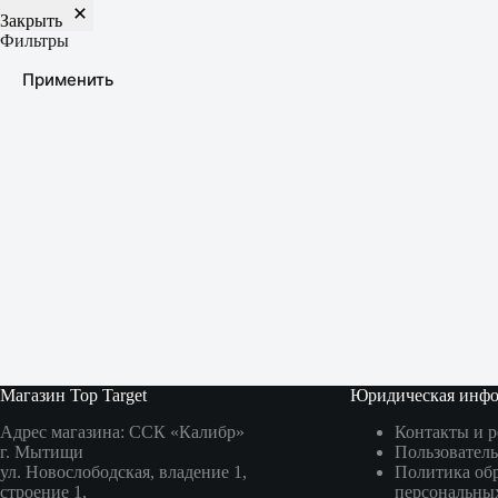
Закрыть
Фильтры
Применить
Магазин Top Target
Юридическая инф
Адрес магазина: ССК «Калибр»
Контакты и 
г. Мытищи
Пользователь
ул. Новослободская, владение 1,
Политика об
строение 1,
персональны