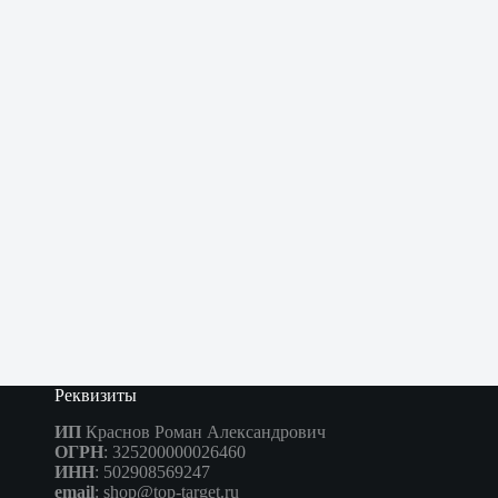
Реквизиты
ИП
Краснов Роман Александрович
ОГРН
: 325200000026460
ИНН
: 502908569247
email
: shop@top-target.ru