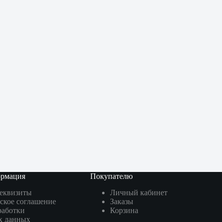
ормация
Покупателю
реквизиты
Личный кабинет
ское соглашение
Заказы
работки
Корзина
х данных