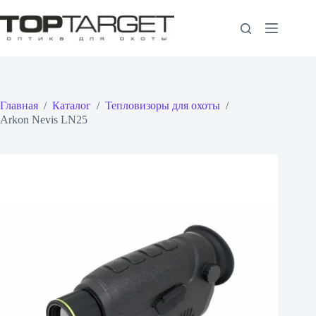
Перейти
к
сути
Главная
/
Каталог
/
Тепловизоры для охоты
/
Arkon Nevis LN25