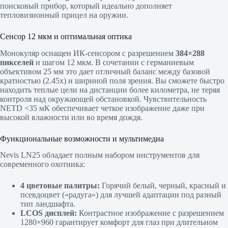
поисковый прибор, который идеально дополняет
тепловизионный прицел на оружии.
Сенсор 12 мкм и оптимальная оптика
Монокуляр оснащен ИК-сенсором с разрешением
384×288
пикселей
и шагом 12 мкм. В сочетании с германиевым
объективом 25 мм это дает отличный баланс между базовой
кратностью (2.45x) и шириной поля зрения. Вы сможете быстро
находить теплые цели на дистанции более километра, не теряя
контроля над окружающей обстановкой. Чувствительность
NETD <35 мК обеспечивает четкое изображение даже при
высокой влажности или во время дождя.
Функциональные возможности и мультимедиа
Nevis LN25 обладает полным набором инструментов для
современного охотника:
4 цветовые палитры:
Горячий белый, черный, красный и
псевдоцвет («радуга») для лучшей адаптации под разный
тип ландшафта.
LCOS дисплей:
Контрастное изображение с разрешением
1280×960 гарантирует комфорт для глаз при длительном