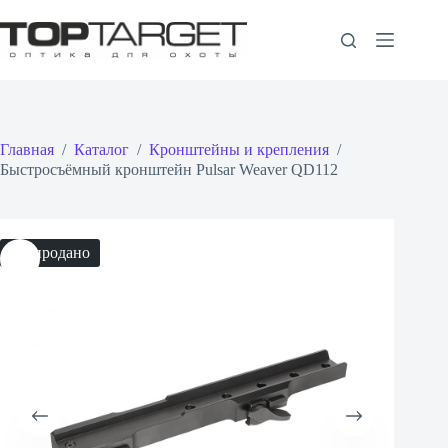
Перейти
к
сути
Главная
/
Каталог
/
Кронштейны и крепления
/
Быстросъёмный кронштейн Pulsar Weaver QD112
Распродано