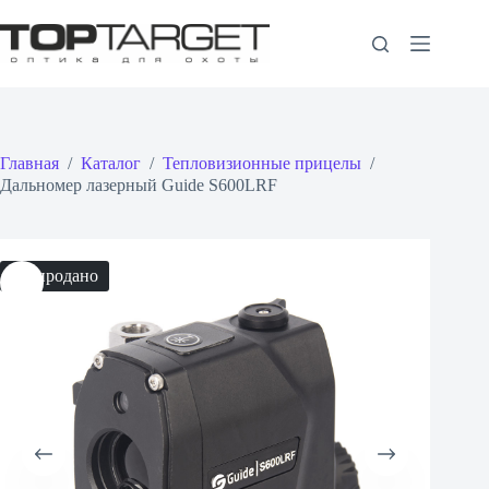
Перейти
к
сути
Главная
/
Каталог
/
Тепловизионные прицелы
/
Дальномер лазерный Guide S600LRF
Распродано