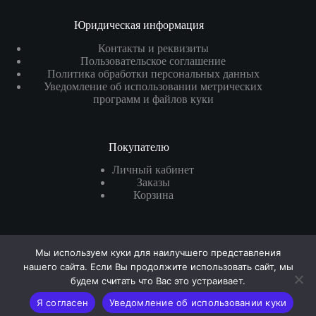
Юридическая информация
Контакты и реквизиты
Пользовательское соглашение
Политика обработки персональных данных
Уведомление об использовании метрических
программ и файлов куки
Покупателю
Личный кабинет
Заказы
Корзина
Реквизиты
Мы используем куки для наилучшего представления
ИП
Краснов Роман Александрович
нашего сайта. Если Вы продолжите использовать сайт, мы
ОГРН
: 325200000026460
будем считать что Вас это устраивает.
ИНН
: 502908569247
Я согласен
Уведомление об использовании куки
email
: shop@top-target.ru