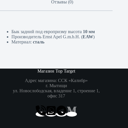
Отзывы (0)
Бык задний под европризму высота
10 мм
Производитель Ernst Apel G.m.b.H. (
EAW
)
Материал:
сталь
Магазин Top Target
Адрес магазина: ССК «Калибр»
г. Мытищи
ул. Новослободская, владение 1, строение 1,
офис 317