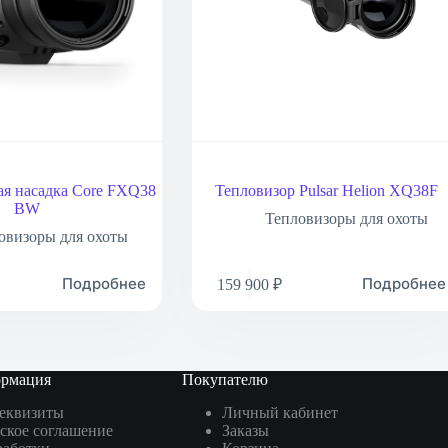
я насадка Core FXQ38
Тепловизор Pulsar Helion XQ38F
BW
Тепловизоры для охоты
овизоры для охоты
Подробнее
Подробнее
159 900
₽
ормация
Покупателю
реквизиты
Личный кабинет
ское соглашение
Заказы