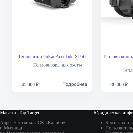
Тепловизор Pulsar Accolade XP50
Тепловизионна
Тепловизоры для охоты
Тепл
Подробнее
245 000
₽
230 000
₽
Магазин Top Target
Юридическая инф
Адрес магазина: ССК «Калибр»
Контакты и 
г. Мытищи
Пользователь