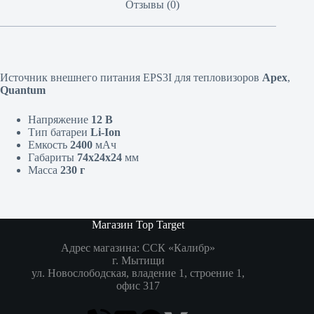
Отзывы (0)
Источник внешнего питания EPS3I для тепловизоров
Apex
,
Quantum
Напряжение
12
В
Тип батареи
Li-Ion
Емкость
2400
мАч
Габариты
74x24x24
мм
Масса
230 г
Магазин Top Target
Адрес магазина: ССК «Калибр»
г. Мытищи
ул. Новослободская, владение 1, строение 1,
офис 317