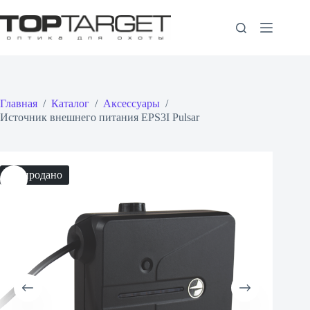
Перейти
к
сути
Главная
/
Каталог
/
Аксессуары
/
Источник внешнего питания EPS3I Pulsar
Распродано