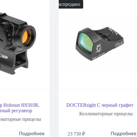
Распродано
р Holosun HS503R,
DOCTERsight C черный графит
тный регулятор
Коллиматорные прицелы
иматорные прицелы
Подробнее
Подробнее
23 730
₽