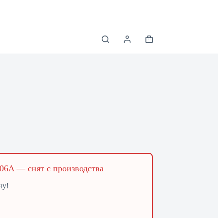
Корзина
6A — снят с производства
ну!