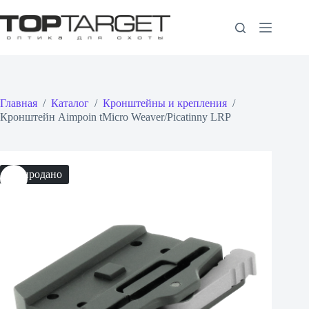
Перейти
к
сути
Главная
/
Каталог
/
Кронштейны и крепления
/
Кронштейн Aimpoin tMicro Weaver/Picatinny LRP
Распродано