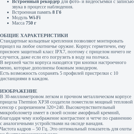
Встроенный рекордер
для фото- и видеосъемки с записью
звука в процессе наблюдения.
Встроенная память
8 Гб
Модуль
Wi-Fi
Масса
750 г
ОБЩИЕ ХАРАКТЕРИСТИКИ
Стандартные кольцевые крепления позволяют монтировать
прицел на любое охотничье оружие. Корпус герметичен, ему
присвоен защитный класс IPX7, поэтому с прицелом ничего не
случится, даже если его погрузить в воду на полчаса.
В верхней части корпуса находятся три кнопки настроечного
меню, которые дополнены боковым энкодером.
Есть возможность сохранять 5 профилей пристрелки с 10
дистанциями в каждом.
ИЗОБРАЖЕНИЕ
В 30-миллиметровом легком и прочном металлическом корпусе
прицела Thermion XP38 создатели поместили мощный тепловой
сенсор с разрешением 320×240. Высокочувствительный
микроболометр имеет в своей основе аморфный кремний,
благодаря чему изображение контрастнее и четче по сравнению
с аналогичными устройствами на оксиде ванадия.
Частота кадров – 50 Гц. Это оптимальный показатель для охоты