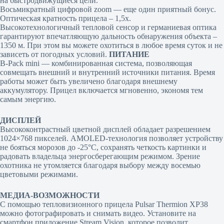
на быстродвижущиеся цели.
Восьмикратный цифровой zoom — еще один приятный бонус.
Оптическая кратность прицела – 1,5x.
Высокотехнологичный тепловой сенсор и германиевая оптика
гарантируют впечатляющую дальность обнаружения объекта –
1350 м. При этом вы можете охотиться в любое время суток и не
зависеть от погодных условий.
ПИТАНИЕ
B-Pack mini — комбинированная система, позволяющая
совмещать внешний и внутренний источники питания. Время
работы может быть увеличено благодаря внешнему
аккумулятору. Прицел включается мгновенно, экономя тем
самым энергию.
ДИСПЛЕЙ
Высококонтрастный цветной дисплей обладает разрешением
1024×768 пикселей. AMOLED-технология позволяет устройству
не бояться морозов до -25°C, сохранять четкость картинки и
радовать владельца энергосберегающим режимом. Зрение
охотника не утомляется благодаря выбору между восемью
цветовыми режимами.
МЕДИА-ВОЗМОЖНОСТИ
С помощью тепловизионного прицела Pulsar Thermion XP38
можно фотографировать и снимать видео. Установите на
смартфон приложение Stream Vision, которое позволит