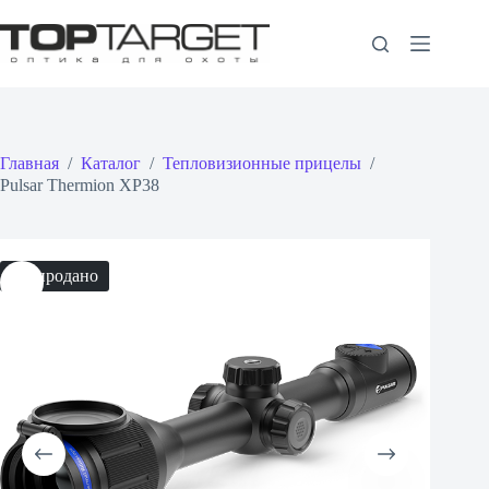
Перейти
к
сути
Главная
/
Каталог
/
Тепловизионные прицелы
/
Pulsar Thermion XP38
Распродано