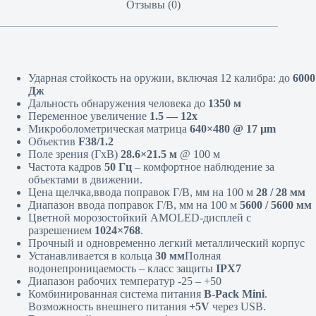
Отзывы (0)
Ударная стойкость на оружии, включая 12 калибра: до
6000
Дж
Дальность обнаружения человека до
1350 м
Переменное увеличение
1.5 — 12х
Микроболометрическая матрица
640×480 @ 17 µm
Объектив
F38/1.2
Поле зрения (ГхВ)
28.6×21.5 м
@ 100 м
Частота кадров
50 Гц
– комфортное наблюдение за
объектами в движении.
Цена щелчка,ввода поправок Г/В, мм на 100 м
28 / 28 мм
Диапазон ввода поправок Г/В, мм на 100 м
5600 / 5600
мм
Цветной морозостойкий AMOLED-дисплей с
разрешением
1024×768
.
Прочный и одновременно легкий металлический корпус
Устанавливается в кольца
30 мм
Полная
водонепроницаемость – класс защиты
IPX7
Диапазон рабочих температур -25 – +50
Комбинированная система питания
B-Pack Mini
.
Возможность внешнего питания
+5V
через USB.