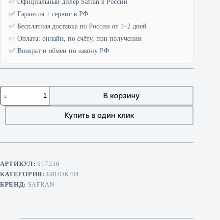
✅ Официальный дилер Safran в России
✅ Гарантия + сервис в РФ
✅ Бесплатная доставка по России от 1–2 дней
✅ Оплата: онлайн, по счёту, при получении
✅ Возврат и обмен по закону РФ
Количество
В корзину
товара
Safran
Vectronix
Купить в один клик
Vector
X
10x42
DMR
АРТИКУЛ:
917236
КАТЕГОРИЯ:
БИНОКЛИ
БРЕНД:
SAFRAN