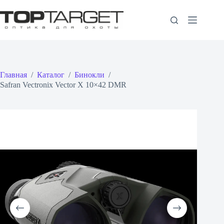
Перейти
к
сути
Главная
/
Каталог
/
Бинокли
/
Safran Vectronix Vector X 10×42 DMR