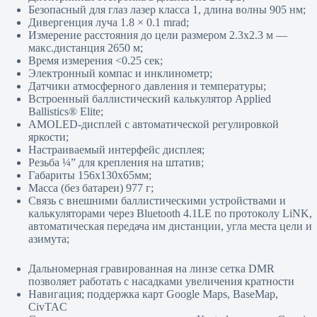
Безопасный для глаз лазер класса 1, длина волны 905 нм;
Дивергенция луча 1.8 × 0.1 mrad;
Измерение расстояния до цели размером 2.3х2.3 м —
макс.дистанция 2650 м;
Время измерения <0.25 сек;
Электронный компас и инклинометр;
Датчики атмосферного давления и температуры;
Встроенный баллистический калькулятор Applied
Ballistics® Elite;
AMOLED-дисплей с автоматической регулировкой
яркости;
Настраиваемый интерфейс дисплея;
Резьба ¼” для крепления на штатив;
Габариты 156х130х65мм;
Масса (без батареи) 977 г;
Связь с внешними баллистическими устройствами и
калькуляторами через Bluetooth 4.1LE по протоколу LiNK,
автоматическая передача им дистанции, угла места цели и
азимута;
Дальномерная гравированная на линзе сетка DMR
позволяет работать с насадками увеличения кратности
Навигация; поддержка карт Google Maps, BaseMap,
CivTAC