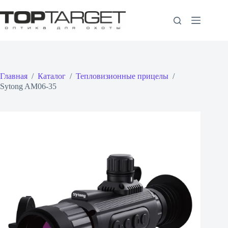
Перейти
к
сути
Главная
/
Каталог
/
Тепловизионные прицелы
/
Sytong AM06-35