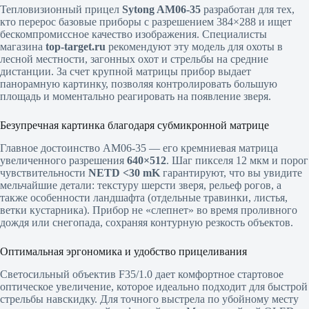
Тепловизионный прицел
Sytong AM06-35
разработан для тех,
кто перерос базовые приборы с разрешением 384×288 и ищет
бескомпромиссное качество изображения. Специалисты
магазина
top-target.ru
рекомендуют эту модель для охоты в
лесной местности, загонных охот и стрельбы на средние
дистанции. За счет крупной матрицы прибор выдает
панорамную картинку, позволяя контролировать большую
площадь и моментально реагировать на появление зверя.
Безупречная картинка благодаря субмикронной матрице
Главное достоинство AM06-35 — его кремниевая матрица
увеличенного разрешения
640×512
. Шаг пикселя 12 мкм и порог
чувствительности
NETD <30 mK
гарантируют, что вы увидите
мельчайшие детали: текстуру шерсти зверя, рельеф рогов, а
также особенности ландшафта (отдельные травинки, листья,
ветки кустарника). Прибор не «слепнет» во время проливного
дождя или снегопада, сохраняя контурную резкость объектов.
Оптимальная эргономика и удобство прицеливания
Светосильный объектив F35/1.0 дает комфортное стартовое
оптическое увеличение, которое идеально подходит для быстрой
стрельбы навскидку. Для точного выстрела по убойному месту