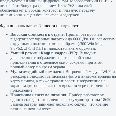
предусмотрен плавный цифровой зум. Морозостойкий OLED-
дисплей от Sony с разрешением 1024×768 пикселей
обеспечивает глубокий контраст и плавную передачу
динамических сцен без шлейфов и задержек.
Функциональные особенности и надежность
Высокая стойкость к отдаче:
Прицел без проблем
выдерживает ударные нагрузки до 6000 Дж. Он совместим
с крупными охотничьими калибрами (.300 Win Mag,
9.3×62, .375 H&H) и гладкоствольным оружием.
Умный режим «Кадр в кадре» (PiP):
Выводит
увеличенное изображение центральной зоны
прицеливания в отдельное окно, сохраняя при этом
полный обзор по краям экрана.
Мультимедийный комплекс:
Встроенный модуль Wi-Fi и
рекордер позволяют записывать фото и видеоматериалы на
карту памяти, а также транслировать изображение на
экран смартфона в реальном времени через фирменное
приложение.
Практичная система питания:
Прибор работает от
одного стандартного сменного аккумулятора типа 18650.
Замена батареи занимает несколько секунд, что крайне
важно на ночной охоте.