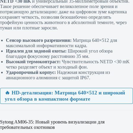
NETD <30 mK
и универсальный 35-миллиметровый объектив.
Такое решение обеспечивает великолепное поле зрения и
потрясающую детализацию: даже на цифровом зуме картинка
сохраняет четкость, позволяя безошибочно определять
трофейную ценность животного в абсолютной темноте, через
туман или плотные заросли.
Сенсор высокого разрешения:
Матрица 640×512 для
максимальной информативности кадра.
Идеален для ходовой охоты:
Широкий угол обзора
благодаря фокусному расстоянию 35 мм.
Высокий термоконтраст:
Чувствительность NETD <30 mK
четко разделяет объект и холодный фон.
Ударопрочный корпус:
Надежная конструкция из
авиационного алюминия с защитой IP67.
🔥 HD-детализация: Матрица 640×512 и широкий
угол обзора в компактном формате
Sytong AM06-35: Новый уровень визуализации для
требовательных охотников