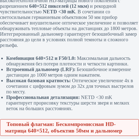
высокотехнологичной HD-матрицы нового поколения с
разрешением
640×512 пикселей (12 мкм)
и рекордной
чувствительностью
NETD <30 mK
. В сочетании со
светосильным германиевым объективом 50 мм прибор
обеспечивает внушительное оптическое увеличение и позволяет
обнаруживать тепловые объекты на дистанциях до 1800 метров.
Интегрированный дальномер гарантирует безошибочный замер
расстояния до цели в условиях полной темноты и сложного
рельефа.
Комбинация 640×512 и F50/1.0:
Максимальная дальность
обнаружения без потери плотности и четкости картинки.
Встроенный дальномер (LRF):
Безошибочное измерение
дистанции до 1000 метров одним нажатием.
Высокая базовая кратность:
Оптическое увеличение 4x в
сочетании с цифровым зумом до 32x для точных выстрелов
по месту.
Профессиональная детализация:
NETD <30 mK
гарантирует прорисовку текстуры шерсти зверя и мелких
веток на больших расстояниях.
Топовый флагман: Бескомпромиссная HD-
матрица 640×512, объектив 50мм и дальномер