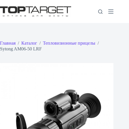
Перейти
к
сути
Главная
/
Каталог
/
Тепловизионные прицелы
/
Sytong AM06-50 LRF