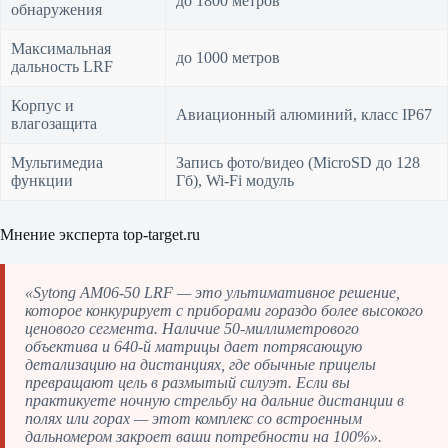
до 1800 метров
обнаружения
Максимальная
до 1000 метров
дальность LRF
Корпус и
Авиационный алюминий, класс IP67
влагозащита
Мультимедиа
Запись фото/видео (MicroSD до 128
функции
Гб), Wi-Fi модуль
Мнение эксперта top-target.ru
«Sytong AM06-50 LRF — это ультимативное решение,
которое конкурирует с приборами гораздо более высокого
ценового сегмента. Наличие 50-миллиметрового
объектива и 640-й матрицы дает потрясающую
детализацию на дистанциях, где обычные прицелы
превращают цель в размытый силуэт. Если вы
практикуете ночную стрельбу на дальние дистанции в
полях или горах — этот комплекс со встроенным
дальномером закроет ваши потребности на 100%».