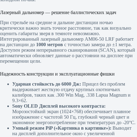
Лазерный дальномер — решение баллистических задач
При стрельбе на средние и дальние дистанции ночью
критически важно знать точное расстояние, так как визуально
оценить габариты зверя в темноте невозможно.
Интегрированный лазерный дальномер AM06-50 LRF работает
на дистанции до
1000 метров
с точностью замера до ±1 метра.
Доступен режим непрерывного сканирования (SCAN), который
автоматически обновляет данные о расстоянии на дисплее при
перемещении цели.
Надежность конструкции и эксплуатационные фишки
Ударная стойкость до 6000 Дж:
Прицел без проблем
выдерживает жесткую отдачу крупных охотничьих
калибров, таких как .300 Win Mag, .338 Lapua Magnum и
9.3×62.
Sony OLED Дисплей высокого контраста:
Морозостойкий экран (1024×768) обеспечивает плавное
изображение с частотой 50 Гц, глубокий черный цвет и
экономное энергопотребление при температурах до -20°C.
Умный режим PiP («Картинка в картинке»):
Выводит
на дисплей дополнительное окно с увеличенной