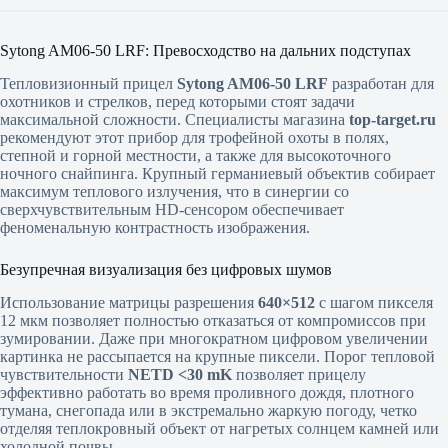
Sytong AM06-50 LRF: Превосходство на дальних подступах
Тепловизионный прицел
Sytong AM06-50 LRF
разработан для
охотников и стрелков, перед которыми стоят задачи
максимальной сложности. Специалисты магазина
top-target.ru
рекомендуют этот прибор для трофейной охоты в полях,
степной и горной местности, а также для высокоточного
ночного снайпинга. Крупный германиевый объектив собирает
максимум теплового излучения, что в синергии со
сверхчувствительным HD-сенсором обеспечивает
феноменальную контрастность изображения.
Безупречная визуализация без цифровых шумов
Использование матрицы разрешения
640×512
с шагом пикселя
12 мкм позволяет полностью отказаться от компромиссов при
зумировании. Даже при многократном цифровом увеличении
картинка не рассыпается на крупные пиксели. Порог тепловой
чувствительности
NETD <30 mK
позволяет прицелу
эффективно работать во время проливного дождя, плотного
тумана, снегопада или в экстремально жаркую погоду, четко
отделяя теплокровный объект от нагретых солнцем камней или
холодной почвы.