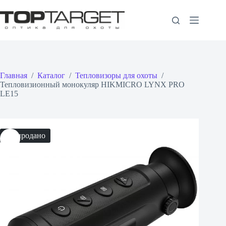
Перейти
к
сути
Главная
/
Каталог
/
Тепловизоры для охоты
/
Тепловизионный монокуляр HIKMICRO LYNX PRO
LE15
Распродано