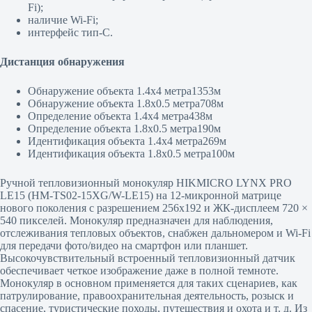
Fi);
наличие Wi-Fi;
интерфейс тип-C.
Дистанция обнаружения
Обнаружение объекта 1.4х4 метра1353м
Обнаружение объекта 1.8х0.5 метра708м
Определение объекта 1.4х4 метра438м
Определение объекта 1.8х0.5 метра190м
Идентификация объекта 1.4х4 метра269м
Идентификация объекта 1.8х0.5 метра100м
Ручной тепловизионный монокуляр HIKMICRO LYNX PRO
LE15 (HM-TS02-15XG/W-LE15) на 12-микронной матрице
нового поколения с разрешением 256х192 и ЖК-дисплеем 720 ×
540 пикселей. Монокуляр предназначен для наблюдения,
отслеживания тепловых объектов, снабжен дальномером и Wi-Fi
для передачи фото/видео на смартфон или планшет.
Высокочувствительный встроенный тепловизионный датчик
обеспечивает четкое изображение даже в полной темноте.
Монокуляр в основном применяется для таких сценариев, как
патрулирование, правоохранительная деятельность, розыск и
спасение, туристические походы, путешествия и охота и т. д. Из