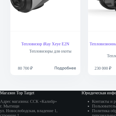
Тепловизор iRay Xeye E2N
Тепловизионна
Тепловизоры для охоты
Тепл
Подробнее
80 700
₽
230 000
₽
Магазин Top Target
Юридическая инф
Адрес магазина: ССК «Калибр»
Контакты и 
г. Мытищи
Пользователь
ул. Новослободская, владение 1,
Политика об
строение 1,
персональны