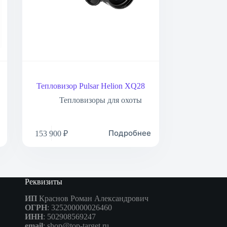
Тепловизор Pulsar Helion XQ28
Тепловизоры для охоты
Подробнее
153 900
₽
Реквизиты
ИП
Краснов Роман Александрович
ОГРН
: 325200000026460
ИНН
: 502908569247
email
: shop@top-target.ru