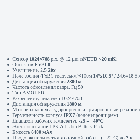
Сенсор
1024×768
pix. @ 12 µm (
sNETD <20 mK
)
Объектив
F50/1.0
Увеличение,
2.5-20x
Поле зрения (ГхВ), градусы/м@100м
14°x10.5°
/ 24.6×18.5
Дистанция обнаружения
2300 м
Частота обновления кадра, Гц 50
Тип AMOLED
Разрешение, пикселей 1024×768
Дистанция обнаружения
1800 м
Материал корпуса: ударопрочный армированный резиной 
Герметичность корпуса
IPХ7
(водонепроницаем)
Диапазон рабочих температур
-25 – +40°С
Электропитание LPS 7i Li-Ion Battery Pack
Емкость
6400 мАч
Продолжительность автономной работы (t=22°C) до
7 ч