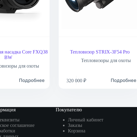
я насадка Core FXQ38
Тепловизор STRIX-3F54 Pro
BW
Тепловизоры для охоты
овизоры для охоты
Подробнее
Подробнее
320 000
₽
ормация
Покупателю
реквизиты
Личный кабинет
ское соглашение
Заказы
работки
Корзина
х данных