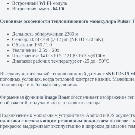
Встроенный
Wi-Fi
-модуль
Встроенная память
64 Гб
Основные особенности тепловизионного монокуляра Pulsar T
Дальность обнаружения: 2300 м
Сенсор: 1024×768 @ 12 µm (NETD <20 mK)
Объектив: F50 / 1.0
Увеличение: 2.5х – 20х
Поле зрения: 14.0°×10.5° / 21.8×16.3 м@100м
Диапазон рабочих температур: от -25 до +50°C
Высокочувствительный тепловизионный датчик с
sNETD<15 м
погодных условиях, когда тепловой контраст низкий. Малейшие
тепловизора и наблюдателя условиях.
Фирменная функция
Image Boost
обеспечивает изображение теп
изображений, получаемых от теплового сенсора.
Подключение к мобильным устройствам Android и iOS осуществ
пластика с нескользящим резиновым покрытием
позволяет н
прекрасно выдерживает эксплуатацию в широком диапазоне темпе