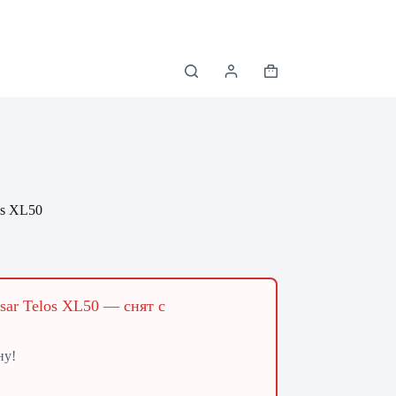
Корзина
os XL50
ar Telos XL50 — снят с
ну!