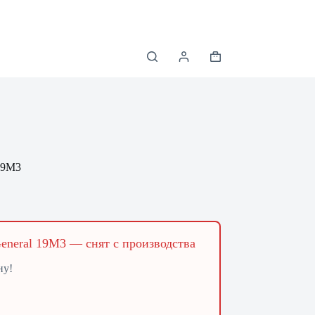
Корзина
 19M3
General 19M3 — снят с производства
ну!