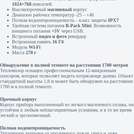
1024×768
пикселей.
Высокопрочный
магниевый
корпус
Диапазон рабочих температур -25 – +40
Полная водонепроницаемость – класс защиты
IPX7
Удобная система питания
B-Pack Mini
. Возможность
внешнего питания
+5V
через USB.
Встроенный
видео и фото
рекордер
Встроенная память
16 Гб
Модуль
Wi-Fi
Масса
270 г
Обнаружение в полной темноте на расстоянии 1700 метров
Тепловизор оснащен профессиональным 12-микронным
сенсором, которые позволяет видеть потрясающе далеко. Объект
стандартной высоты 1,8 м может быть обнаружен на расстоянии
1700 м в полной темноте.
Прочный корпус
Корпус прибора выполненный из легкого магниевого сплава, он
устойчив к любым неблагоприятным условиям, и в то же время
легкий и эргономичный.
Полная водонепроницаемость
Тепловизор защищен от проливного дождя, снега и даже