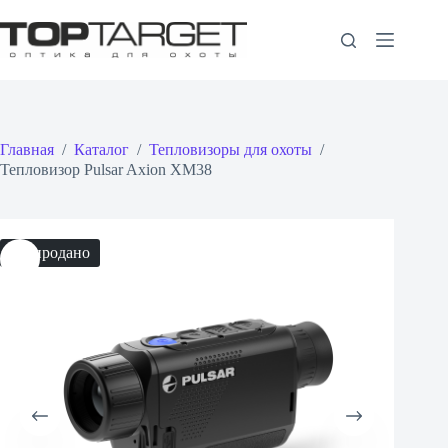
Перейти
к
сути
Главная
/
Каталог
/
Тепловизоры для охоты
/
Тепловизор Pulsar Axion XМ38
Распродано