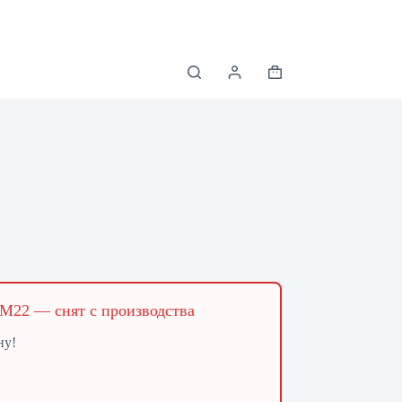
Корзина
XМ22 — снят с производства
ну!